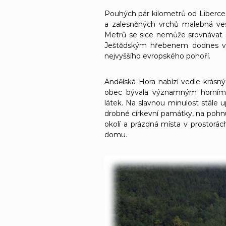
Pouhých pár kilometrů od Liberce
a zalesněných vrchů malebná ves
Metrů se sice nemůže srovnávat s
Ještědským hřebenem dodnes vy
nejvyššího evropského pohoří.
Andělská Hora nabízí vedle krásnýc
obec bývala významným horním 
látek. Na slavnou minulost stále 
drobné církevní památky, na pohnu
okolí a prázdná místa v prostorác
domu.