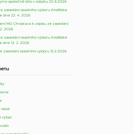
ejme společně léto v sobotu 20.6.2026
ze zasedání osadního výboru Andělská
e dne 22. 4. 2026
ení MÚ Chrastava k zápisu ze zasedání
 2. 2026
ze zasedání osadního výboru Andělská
e dne 12. 2. 2026
é zasedání osadního výboru 12.2.2026
menu
ity
lerie
ie
 okolí
í výbor
vosti
 ze zasedání OV