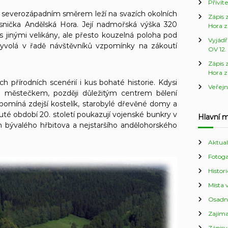
Přivít
 severozápadním směrem leží na svazích okolních
Zápis 
nička Andělská Hora. Její nadmořská výška 320
Hora z
 jinými velikány, ale přesto kouzelná poloha pod
Vyjádř
volá v řadě návštěvníků vzpomínky na zákoutí
OV 12.
Zápis 
Hora z
h přírodních scenérií i kus bohaté historie. Kdysi
Veřejn
městečkem, později důležitým centrem bělení
upomíná zdejší kostelík, starobylé dřevěné domy a
té období 20. století poukazují vojenské bunkry v
Hlavní 
h bývalého hřbitova a nejstaršího andělohorského
Aktual
Fotoga
Histor
Místa v
Osadn
Zajíma
Zápisy