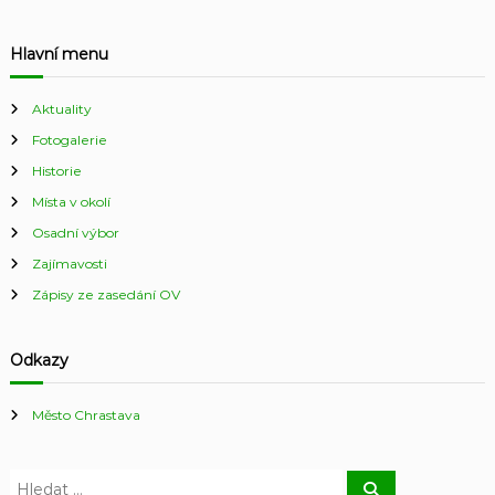
Hlavní menu
Aktuality
Fotogalerie
Historie
Místa v okolí
Osadní výbor
Zajímavosti
Zápisy ze zasedání OV
Odkazy
Město Chrastava
H
H