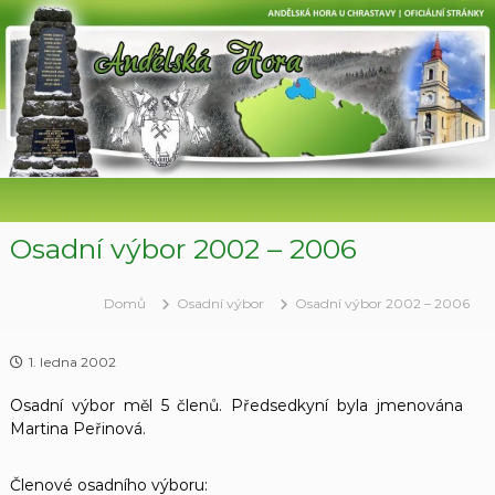
P
ř
e
s
k
o
č
i
t
n
a
Osadní výbor 2002 – 2006
o
b
Domů
Osadní výbor
Osadní výbor 2002 – 2006
s
a
h
1. ledna 2002
Osadní výbor měl 5 členů. Předsedkyní byla jmenována
Martina Peřinová.
Členové osadního výboru: