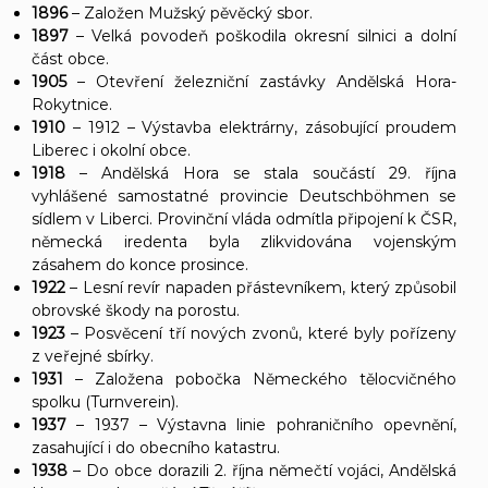
1896
– Založen Mužský pěvěcký sbor.
1897
– Velká povodeň poškodila okresní silnici a dolní
část obce.
1905
– Otevření železniční zastávky Andělská Hora-
Rokytnice.
1910
– 1912 – Výstavba elektrárny, zásobující proudem
Liberec i okolní obce.
1918
– Andělská Hora se stala součástí 29. října
vyhlášené samostatné provincie Deutschböhmen se
sídlem v Liberci. Provinční vláda odmítla připojení k ČSR,
německá iredenta byla zlikvidována vojenským
zásahem do konce prosince.
1922
– Lesní revír napaden přástevníkem, který způsobil
obrovské škody na porostu.
1923
– Posvěcení tří nových zvonů, které byly pořízeny
z veřejné sbírky.
1931
– Založena pobočka Německého tělocvičného
spolku (Turnverein).
1937
– 1937 – Výstavna linie pohraničního opevnění,
zasahující i do obecního katastru.
1938
– Do obce dorazili 2. října němečtí vojáci, Andělská