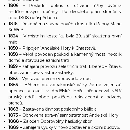
1806
– Poslední pokus o oživení těžby dvěma
andělohorskými občany. Po dvouleté práci skončil v
roce 1808 neúspěchem.
1816
– Dokončena stavba nového kostelíka Panny Marie
Sněžné.
1824
– V místním kostelíku byla 29. září sloužena první
mše.
1850
– Připojení Andělské Hory k Chrastavě.
1858
– Velká povodeň poškodila kamenný most, několik
domů a stavbu železniční trati.
1859
– zahájení provozu železniční trati Liberec – Žitava,
obec zatím bez vlastní zastávky.
1863
– Výstavba prvního vodovodu v obci.
1866
– Během prusko-rakouské války četné vojenské
operace v okolí, v Andělské Hoře přenocoval větší
pruský oddíl, obec postižena rekvizicemi a odvody
branců.
1868
– Zastavena činnost posledního bělidla.
1873
– Obnovena správní samostatnost Andělské Hory.
1888
– Založen Dobrovolný hasičský sbor.
1889
– Zahájení výuky v nově postavené školní budově.