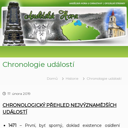
P
ř
e
s
k
o
č
i
t
n
a
Chronologie událostí
o
b
Domů
Historie
Chronologie událostí
s
a
h
17. února 2019
CHRONOLOGICKÝ PŘEHLED NEJVÝZNAMĚJŠÍCH
UDÁLOSTÍ
1471
– První, byť sporný, doklad existence osídlení