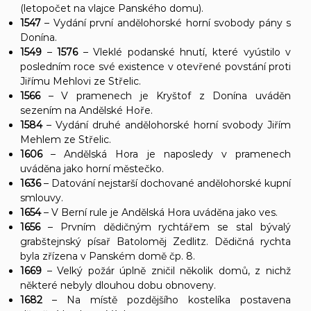
(letopočet na vlajce Panského domu).
1547
– Vydání první andělohorské horní svobody pány s
Donína.
1549
–
1576
– Vleklé podanské hnutí, které vyústilo v
posledním roce své existence v otevřené povstání proti
Jiřímu Mehlovi ze Střelic.
1566
– V pramenech je Kryštof z Donína uváděn
sezením na Andělské Hoře.
1584
– Vydání druhé andělohorské horní svobody Jiřím
Mehlem ze Střelic.
1606
– Andělská Hora je naposledy v pramenech
uváděna jako horní městečko.
1636
– Datování nejstarší dochované andělohorské kupní
smlouvy.
1654
– V Berní rule je Andělská Hora uváděna jako ves.
1656
– Prvním dědičným rychtářem se stal bývalý
grabštejnský písař Batoloměj Zedlitz. Dědičná rychta
byla zřízena v Panském domě čp. 8.
1669
– Velký požár úplně zničil několik domů, z nichž
některé nebyly dlouhou dobu obnoveny.
1682
– Na místě pozdějšího kostelíka postavena