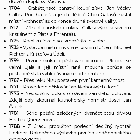
dřevěná kaple sv. Václava.
1704
– Grabštejnské panství koupí získal Jan Václav
Gallas. Rod Gallasů a jejich dědiců Clam-Gallasů zůstal
místní vrchností až do konce druhé světové války.
1712
– Zřízení panského mlýna Gallasovým správcem
Kristiánem z Platz a Ehrentalu.
1725
– První zmínka o soukromé škole v obci.
1735
– Výstavba místní myslivny, prvním fořtem Michael
Richter z Krištofova Údolí.
1759
– První zmínka o pěstování brambor. Plodina se
velmi ujala a její místní raná, moučná odrůda se
postupně stala vyhledávaným sortimentem.
1767
– Přes řeku Nisu postaven první kamenný most.
1771 –
Provedeno očíslování andělohorských domů.
1773
– Neúspěšný pokus o oživení zaniklého dolování.
Zdejší doly zkoumal kutnohorský hormistr Josef Jan
Čapek.
1781
– Série požárů založených dvanáctiletou dívkou
Beatou Queisserovou.
1788
– Z úřadu propuštěn poslední dedičný rychtář
Herkner. Dokončena výstavba prvního andělohorského
školního domu.