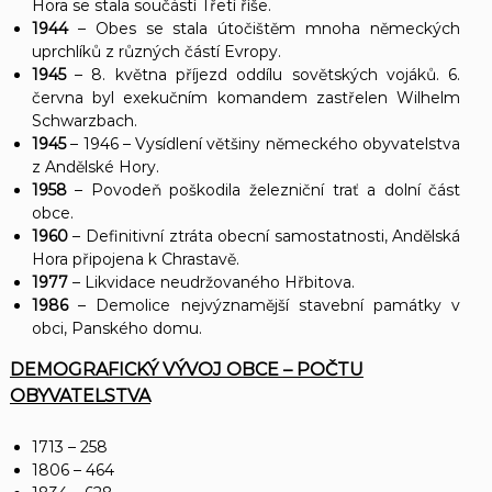
Hora se stala součástí Třetí říše.
1944
– Obes se stala útočištěm mnoha německých
uprchlíků z různých částí Evropy.
1945
– 8. května příjezd oddílu sovětských vojáků. 6.
června byl exekučním komandem zastřelen Wilhelm
Schwarzbach.
1945
– 1946 – Vysídlení většiny německého obyvatelstva
z Andělské Hory.
1958
– Povodeň poškodila železniční trať a dolní část
obce.
1960
– Definitivní ztráta obecní samostatnosti, Andělská
Hora připojena k Chrastavě.
1977
– Likvidace neudržovaného Hřbitova.
1986
– Demolice nejvýznamější stavební památky v
obci, Panského domu.
DEMOGRAFICKÝ VÝVOJ OBCE – POČTU
OBYVATELSTVA
1713 – 258
1806 – 464