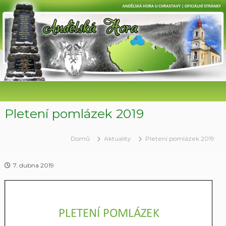
P
ř
e
s
k
o
č
i
t
n
a
Pletení pomlázek 2019
o
b
Domů
Aktuality
Pletení pomlázek 2019
s
a
h
7. dubna 2019