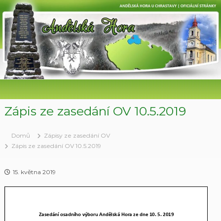
P
ř
e
s
k
o
č
i
t
n
a
Zápis ze zasedání OV 10.5.2019
o
b
Domů
Zápisy ze zasedání OV
s
Zápis ze zasedání OV 10.5.2019
a
h
15. května 2019