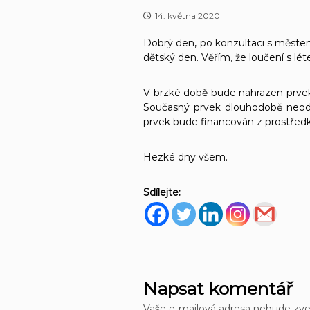
14. května 2020
Dobrý den, po konzultaci s měste
dětský den. Věřím, že loučení s lé
V brzké době bude nahrazen prve
Současný prvek dlouhodobě neod
prvek bude financován z prostřed
Hezké dny všem.
Sdílejte:
Napsat komentář
Vaše e-mailová adresa nebude zve