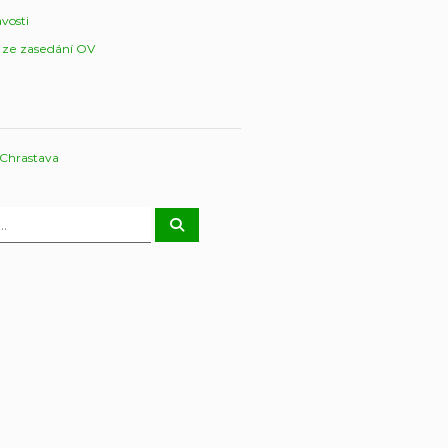
vosti
 ze zasedání OV
 Chrastava
H
l
e
d
a
t