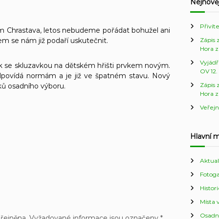
Nejnověj
Přivít
m Chrastava, letos nebudeme pořádat bohužel ani
tem se nám již podaří uskutečnit.
Zápis 
Hora z
Vyjádř
k se skluzavkou na dětském hřišti prvkem novým.
OV 12.
povídá normám a je již ve špatném stavu. Nový
Zápis 
ků osadního výboru.
Hora z
Veřejn
Hlavní 
Aktual
Fotoga
Histor
Místa v
Osadn
řejněna.
Vyžadované informace jsou označeny
*