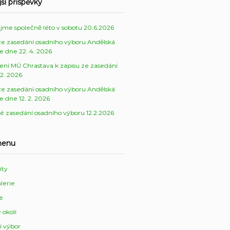
ší příspěvky
ejme společně léto v sobotu 20.6.2026
ze zasedání osadního výboru Andělská
e dne 22. 4. 2026
ení MÚ Chrastava k zápisu ze zasedání
 2. 2026
ze zasedání osadního výboru Andělská
e dne 12. 2. 2026
é zasedání osadního výboru 12.2.2026
menu
ity
lerie
ie
 okolí
í výbor