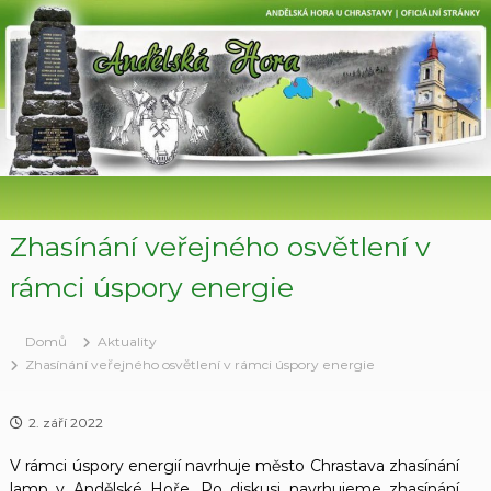
P
ř
e
s
k
o
č
i
t
n
a
Zhasínání veřejného osvětlení v
o
rámci úspory energie
b
s
a
Domů
Aktuality
h
Zhasínání veřejného osvětlení v rámci úspory energie
2. září 2022
V rámci úspory energií navrhuje město Chrastava zhasínání
lamp v Andělské Hoře. Po diskusi navrhujeme zhasínání