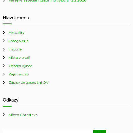
Veřejné zasedání osadního výboru 12.2.2026
Hlavní menu
Aktuality
Fotogalerie
Historie
Místa v okolí
Osadní výbor
Zajímavosti
Zápisy ze zasedání OV
Odkazy
Město Chrastava
H