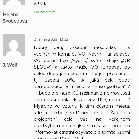
vlaku.
Odpovědět
Helena
Svobodová
21. října 2022 (18:52)
Dobrý den, zásadně nesouhlasím s
vypínáním komplet VO. Návrh – ať správce
VO demontuje /vypne/ světel.zdroje „OB
J. Wolf
SLOUP“ a takto může VO fungovat po
celou dobu jeho sepnutí – ne jen přes noc –
t.j. úspora 50%. A jaká pak bude
kompenzace od města za naše „šetření“ ?
…. bude pro naše KÚ nižší daň z nemovitosti
nebo nižší poplatek za svoz TKO, nebo …. ?
Myšleno ve vztahu k těm částem města,
kde se takto „šetřit“ nebude ? …. Žádám o
projednání celé věci na veřejném
osad.výboru v co nejkratším čase a předem
informovat ostatní obyvatele o tomto všemi
prostředky. Díky J.Wolf