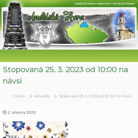
P
ř
e
s
k
o
č
i
t
n
a
Stopovaná 25. 3. 2023 od 10:00 na
o
návsi
b
s
a
Domů
Aktuality
Stopovaná 25. 3. 2023 od 10:00 na návsi
h
2. března 2023