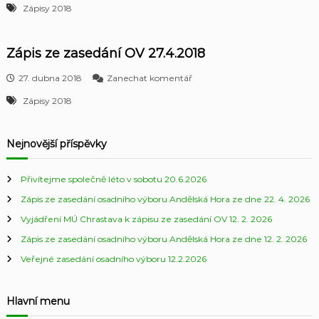
a
Zápisy 2018
á
s
p
e
i
d
s
Zápis ze zasedání OV 27.4.2018
á
z
n
e
k
27. dubna 2018
Zanechat komentář
í
z
Z
O
a
Zápisy 2018
á
V
s
p
1
e
i
7
d
s
Nejnovější příspěvky
.
á
z
1
n
e
1
í
Přivítejme společně léto v sobotu 20.6.2026
z
.
O
a
Zápis ze zasedání osadního výboru Andělská Hora ze dne 22. 4. 2026
2
V
s
0
3
e
Vyjádření MÚ Chrastava k zápisu ze zasedání OV 12. 2. 2026
1
1
d
8
Zápis ze zasedání osadního výboru Andělská Hora ze dne 12. 2. 2026
.
á
8
n
Veřejné zasedání osadního výboru 12.2.2026
.
í
2
O
0
V
Hlavní menu
1
2
8