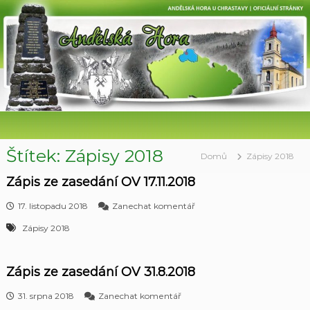
P
ř
e
s
k
o
č
i
t
n
a
Štítek:
Zápisy 2018
Domů
Zápisy 2018
o
b
Zápis ze zasedání OV 17.11.2018
s
k
17. listopadu 2018
Zanechat komentář
a
Z
h
Zápisy 2018
á
p
i
s
Zápis ze zasedání OV 31.8.2018
z
e
k
31. srpna 2018
Zanechat komentář
z
Z