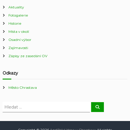
7
.
Aktuality
4
Fotogalerie
.
2
Historie
0
Místa v okolí
1
8
Osadní výbor
Zajímavosti
Zápisy ze zasedání OV
Odkazy
Město Chrastava
H
H
l
l
e
e
d
a
d
t
a
Copyright © 2026
Andělská Hora u Chrastavy
All rights