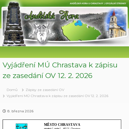
P
ř
e
s
k
o
č
i
t
n
a
Vyjádření MÚ Chrastava k zápisu
o
ze zasedání OV 12. 2. 2026
b
s
a
Domů
Zápisy ze zasedání OV
h
Vyjádření MÚ Chrastava k zápisu ze zasedání OV 12. 2. 2026
8. března 2026